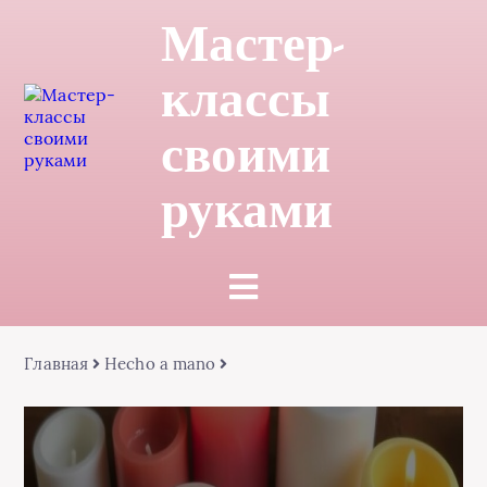
Мастер-
классы
своими
руками
Главная
Hecho a mano