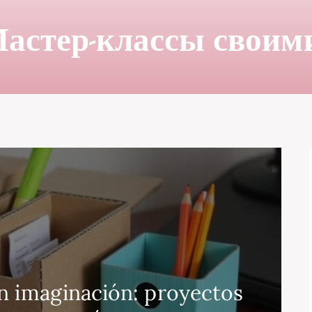
астер-классы своим
n imaginación: proyectos