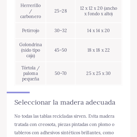
Herrerillo
12 x 12 x 20 (ancho
/
25–28
x fondo x alto)
carbonero
Petirrojo
30–32
14 x 14 x 20
Golondrina
(nido tipo
45–50
18 x 18 x 22
caja)
Tórtola /
paloma
50–70
25 x 25 x 30
pequeña
Seleccionar la madera adecuada
No todas las tablas recicladas sirven. Evita madera
tratada con creosota, piezas pintadas con plomo o
tableros con adhesivos sintéticos brillantes, como