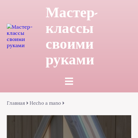
Мастер-
классы
своими
руками
Главная
Hecho a mano