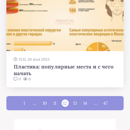
15:11, 26 мая 2023
Пластика: популярные места и с чего
начать
0
0
1
…
10
11
12
13
14
…
47