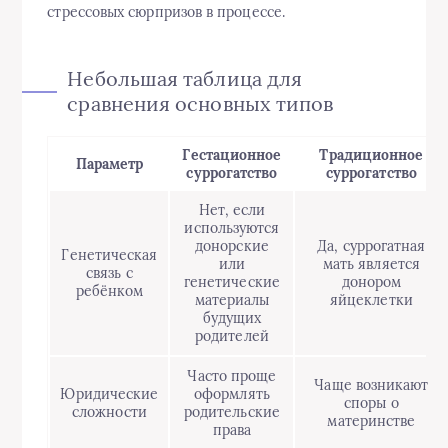
стрессовых сюрпризов в процессе.
Небольшая таблица для
сравнения основных типов
Гестационное
Традиционное
Параметр
суррогатство
суррогатство
Нет, если
используются
донорские
Да, суррогатная
Генетическая
или
мать является
связь с
генетические
донором
ребёнком
материалы
яйцеклетки
будущих
родителей
Часто проще
Чаще возникают
Юридические
оформлять
споры о
сложности
родительские
материнстве
права